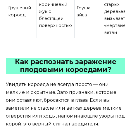
коричневый
старых
Грушевый
Груша,
жук с
деревьев,
короед
айва
блестящей
вызывает
поверхностью
«мертвые»
ветви
Как распознать заражение
плодовыми короедами?
Увидеть короеда не всегда просто — они
мелкие и скрытные. Зато признаки, которые
они оставляют, бросаются в глаза. Если вы
заметили на стволе или ветках дерева мелкие
отверстия или ходы, напоминающие узоры под
корой, это верный сигнал вредителя.