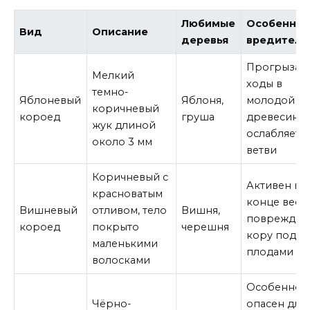
Любимые
Особеннос
Вид
Описание
деревья
вредитель
Прогрызае
Мелкий
ходы в
темно-
Яблоневый
Яблоня,
молодой
коричневый
короед
груша
древесине,
жук длиной
ослабляет
около 3 мм
ветви
Коричневый с
Активен в
красноватым
конце весн
Вишневый
отливом, тело
Вишня,
повреждае
короед
покрыто
черешня
кору под
маленькими
плодами
волосками
Особенно
Чёрно-
опасен для