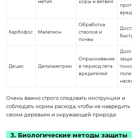
метил
коры и ветвей
против
вредит
Обработка
Доступн
Карбофос
Малатион
стволов и
быстры
почвы
Долгов
Опрыскивание
защита,
Децис
Дельтаметрин
в период лёта
токсичн
вредителей
полезн
насеко
Очень важно строго следовать инструкции и
соблюдать нормы расхода, чтобы не навредить
своим деревьям и окружающей природе.
3. Биологические методы защиты