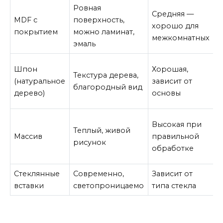
Ровная
Средняя —
П
MDF с
поверхность,
хорошо для
т
покрытием
можно ламинат,
межкомнатных
у
эмаль
С
Шпон
Хорошая,
Текстура дерева,
с
(натуральное
зависит от
благородный вид
д
дерево)
основы
и
Т
Высокая при
Теплый, живой
м
Массив
правильной
рисунок
д
обработке
п
Стеклянные
Современно,
Зависит от
Ч
вставки
светопроницаемо
типа стекла
с