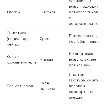
Удерживает
влагу, подходит
Хлопок
Высокая
для аллергиков
с
осторожностью
Синтетика
Быстро сохнет,
(полиэстер,
Средняя
не любят клещи
нейлон)
Не впитывают
Кожа и
Низкая
влагу, сложнее
кожзаменители
для клещей
Плотная
текстура, много
Очень
Вельвет, плюш
волокон,
высокая
комфорт для
клещей