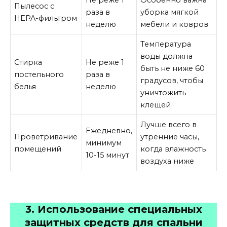
Пылесос с
раза в
уборка мягкой
HEPA-фильтром
неделю
мебели и ковров
Температура
воды должна
Стирка
Не реже 1
быть не ниже 60
постельного
раза в
градусов, чтобы
белья
неделю
уничтожить
клещей
Лучше всего в
Ежедневно,
Проветривание
утренние часы,
минимум
помещений
когда влажность
10-15 минут
воздуха ниже
3. Использование специальных
защитных средств для спальни